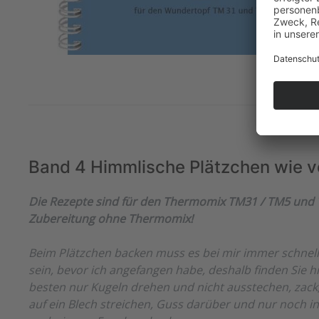
Band 4 Himmlische Plätzchen wie 
Die Rezepte sind für den Thermomix TM31 / TM5 und T
Zubereitung ohne Thermomix!
Beim Plätzchen backen muss es bei mir immer schnell 
sein, bevor ich angefangen habe, deshalb finden Sie hi
besten nur Kugeln drehen und nicht ausstechen, zack, 
auf ein Blech streichen, Guss darüber und nur noch i