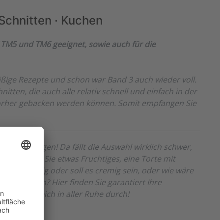
 Schnitten · Kuchen
TM5 und TM6 geeignet, sowie auch für die
äßige Rezepte und schon war Band 3 auch wieder voll.
nitten, die auch alle relativ schnell und einfach in der
 vorher gebacken werden können. Somit empfangen Sie
icht gelingen! Da fällt die Auswahl wirklich schwer,
re! Suchen Sie etwas Fruchtiges, eine Torte mit
arf es nussig oder soll es cremig sein, oder wie wäre
us dem Ofen? Hier finden Sie garantiert Ihre
 Sie doch gleich in aller Ruhe durch!