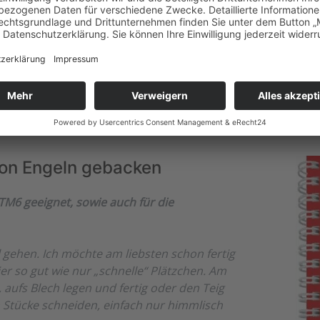
HIER ERHALTEN SIE DAS BUCH
von Engeln gebacken
M6 geeignet, sowie auch für die
gehen. Ich möchte am liebsten schon fertig
er so gut wie nur „schnelle“ Plätzchen. Am
aufs Blech legen und fertig oder den Teig
n Stücke schneiden, einfach nur himmlisch