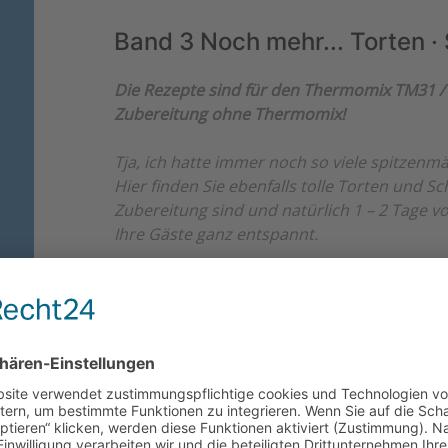
Band 3 Noch mehr... Torten ·
Die Rezepte sind für den Thermomix TM31 / 
Zubereitung ohne Thermomix!
Tja, ich hatte immer noch so viele spitzenm
Hier finden Sie ebenfalls tolle Torten und Sch
Zubereitung sind und natürlich 1 – 2 Tage
Ihre Gäste ganz entspannt.
Zum Schlemmen: 66 Torten und Kuchen, die le
denn ein Stück schmeckt besser als das ande
„Schuss“ oder etwas für den Teilchenteller, d
es mit einem lockeren Hefeteig ganz frisch a
Lieblingsstücke! Was ist Ihr Favorit? Blättern